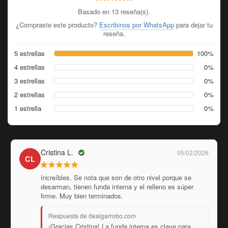
Basado en 13 reseña(s).
¿Compraste este producto?
Escribinos por WhatsApp
para dejar tu
reseña.
5 estrellas
100%
4 estrellas
0%
3 estrellas
0%
2 estrellas
0%
1 estrella
0%
Julián W.
28/01/2026
JW
Nada que ver con los almohadones que andan dando
vuelta por ahí. Son bien rellenos y la calidad es muy
zarpada, tienen doble costura y todo como debe ser.
Respuesta de dealgarrobo.com
Nos esforzamos mucho en las costuras para que