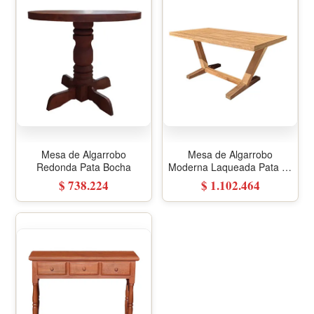
Mesa de Algarrobo
Mesa de Algarrobo
Redonda Pata Bocha
Moderna Laqueada Pata en
V
$ 738.224
$ 1.102.464