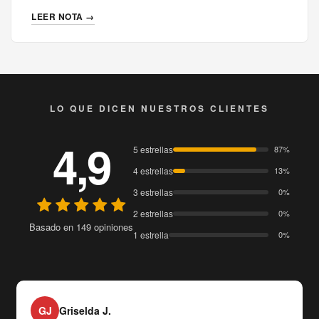
LEER NOTA →
LO QUE DICEN NUESTROS CLIENTES
4,9
5 estrellas
87%
4 estrellas
13%
3 estrellas
0%
2 estrellas
0%
Basado en 149 opiniones
1 estrella
0%
GJ
Griselda J.