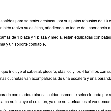
espaldos para sommier destacan por sus patas robustas de 10 c
ambién realza su estética, añadiendo un toque de imponencia a 
 camas de 1 plaza y 1 plaza y media, están equipadas con patas
ma y un soporte confiable.
ue incluye el cabezal, piecero, elástico y los 4 tornillos con s
amas cuchetas van acompañadas de una escalera y una barand
aborada con madera blanca, cuidadosamente seleccionada por su f
a cama no incluye el colchón, ya que no fabricamos ni vendemo
de envío, enviamos nuestras camas desarmadas optimizando el es