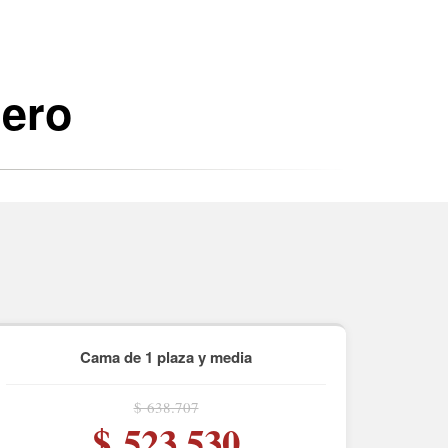
lero
Cama de 1 plaza y media
$ 638.707
$ 523.530