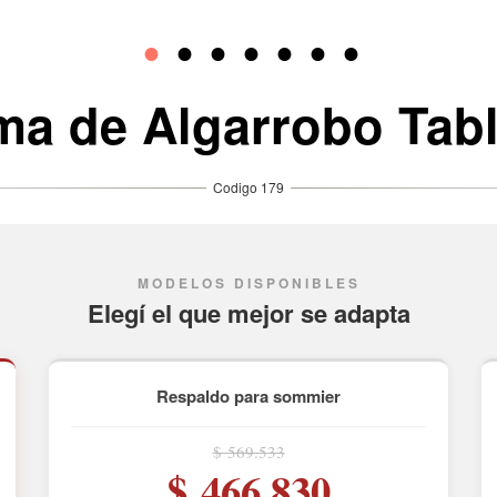
a de Algarrobo Tab
MODELOS DISPONIBLES
Elegí el que mejor se adapta
Respaldo para sommier
$ 569.533
$ 466.830