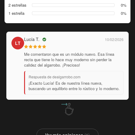
2 estrellas
0%
1 estrella
0%
Hernán R.
25/01/2026
HR
Es re pesada, se nota que es madera maciza de verdad.
Para subirla tuve que sacarle los cajones y las puertas
porque pesaba una tonelada.
Respuesta de dealgarrobo.com
¡Jaja, es verdad Hernán! El algarrobo no perdona,
pero esa firmeza te asegura un mueble para toda la
vida.