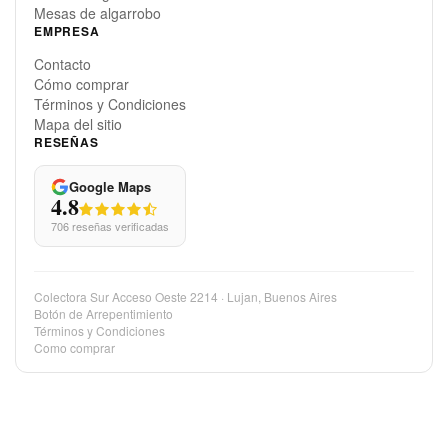
Sillas de algarrobo
Mesas de algarrobo
EMPRESA
Contacto
Cómo comprar
Términos y Condiciones
Mapa del sitio
RESEÑAS
Google Maps
4.8
706 reseñas verificadas
Colectora Sur Acceso Oeste 2214 · Lujan, Buenos Aires
Botón de Arrepentimiento
Términos y Condiciones
Como comprar