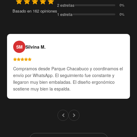
2 estrellas
0%
Basado en 162 opiniones
1 estrella
0%
SM
Silvina M.
Compramos desde Parque Chacabuco y coordinamos el
envío por WhatsApp. El seguimiento fue constante y
llegaron muy bien embaladas. El diseño ergonómico
sostiene muy bien la espalda.