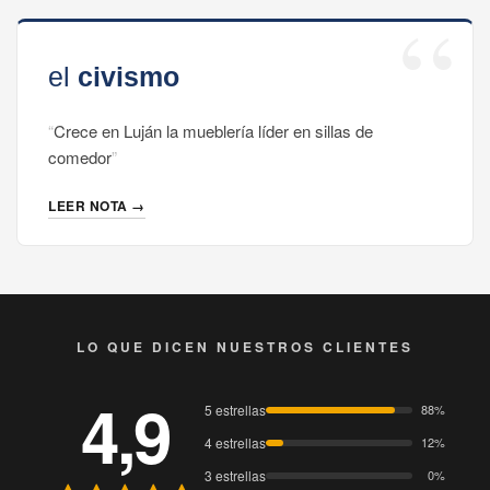
Crece en Luján la mueblería líder en sillas de
comedor
LEER NOTA →
LO QUE DICEN NUESTROS CLIENTES
4,9
5 estrellas
88%
4 estrellas
12%
3 estrellas
0%