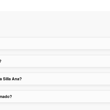
?
a Silla Ana?
armado?