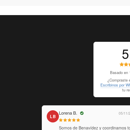
5
Basado en 1
¿Compraste e
Escribinos por W
tu r
Lorena B.
20/12/2025
05/11/20
LB
w, Chubut. Tenía
Somos de Benavídez y coordinamos to