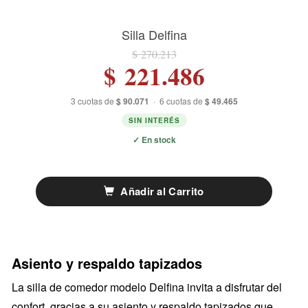
Silla Delfina
$ 270.213
$ 221.486
3 cuotas de
$ 90.071
·
6 cuotas de
$ 49.465
SIN INTERÉS
✓ En stock
Añadir al Carrito
Asiento y respaldo tapizados
La silla de comedor modelo Delfina invita a disfrutar del
confort, gracias a su asiento y respaldo tapizados que