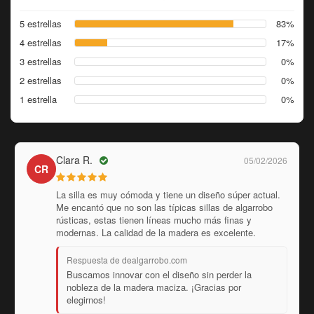
5 estrellas
83%
4 estrellas
17%
3 estrellas
0%
2 estrellas
0%
1 estrella
0%
Julieta B.
20/01/2026
JB
Hicimos el pedido desde Martínez y la atención de los
dueños fue impecable. Nos asesoraron en todo
momento sobre el tiempo de entrega y el flete. El
producto llegó perfecto, muy bien protegido.
Respuesta de dealgarrobo.com
Gracias por confiar en nosotros desde Martínez.
Nos esforzamos por dar un acompañamiento
cercano en cada compra online.