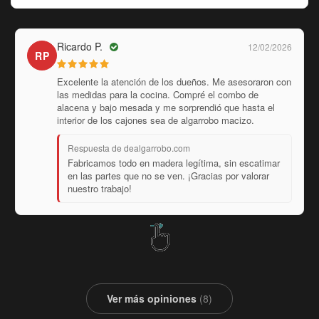
Silvina F.
28/01/2026
SF
Fuimos al showroom en Luján y nos atendieron los
dueños con una paciencia increíble. La pedimos sin
encerar porque queríamos darle nosotros un tono
especial. El machimbrado de atrás también es algarrobo
puro.
Respuesta de dealgarrobo.com
¡Un gusto recibirlos! Entregar los muebles al natural
es una excelente opción para quienes buscan un
acabado personalizado. ¡Gracias!
Ver más opiniones
(8)