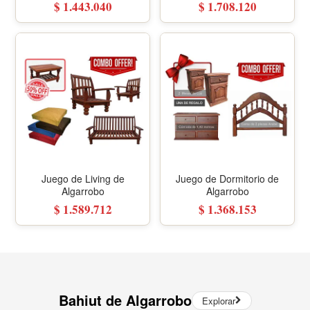
Botella con Sillas
Botella con Sillas Tapizadas
Ergonómicas
$ 1.443.040
$ 1.708.120
Juego de Living de
Juego de Dormitorio de
Algarrobo
Algarrobo
$ 1.589.712
$ 1.368.153