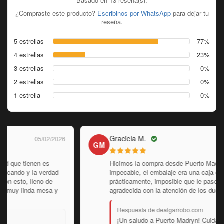
Basado en 13 reseña(s).
¿Compraste este producto?
Escribinos por WhatsApp
para dejar tu
reseña.
5 estrellas
77%
4 estrellas
23%
3 estrellas
0%
2 estrellas
0%
1 estrella
0%
Graciela M.
12/01/2026
GM
Hicimos la compra desde Puerto Madryn, Chubut. Llegó
impecable, el embalaje era una caja de madera
prácticamente, imposible que le pase algo. Muy
agradecida con la atención de los dueños.
Respuesta de dealgarrobo.com
¡Un saludo a Puerto Madryn! Cuidamos los envíos