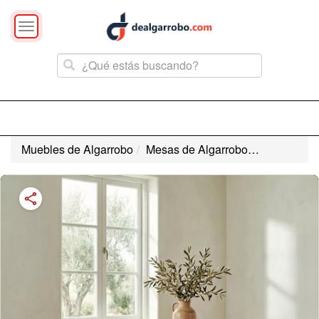
Toggle
navigation
Muebles de Algarrobo
Mesas de Algarrobo
Mesa de Al