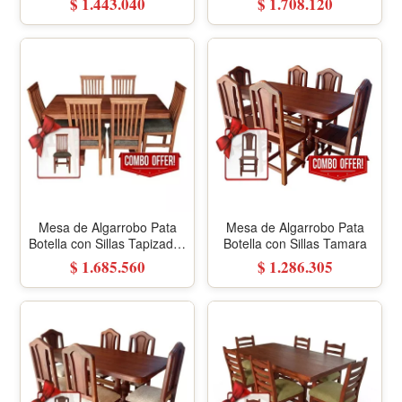
$ 1.443.040
$ 1.708.120
Mesa de Algarrobo Pata
Mesa de Algarrobo Pata
Botella con Sillas Tapizadas
Botella con Sillas Tamara
en Tela
$ 1.685.560
$ 1.286.305