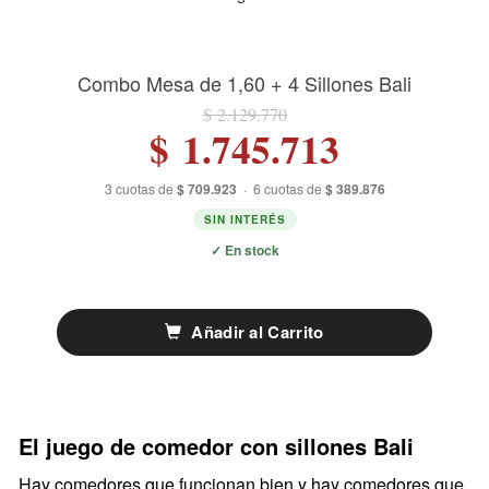
Combo Mesa de 1,60 + 4 Sillones Bali
$ 2.129.770
$ 1.745.713
3 cuotas de
$ 709.923
·
6 cuotas de
$ 389.876
SIN INTERÉS
✓ En stock
Añadir al Carrito
El juego de comedor con sillones Bali
Hay comedores que funcionan bien y hay comedores que