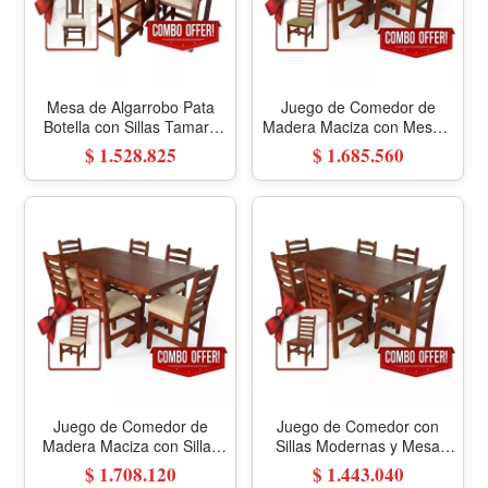
Mesa de Algarrobo Pata
Juego de Comedor de
Botella con Sillas Tamara
Madera Maciza con Mesa y
Tapizada Tela
Sillas Tapizadas en Tela
$ 1.528.825
$ 1.685.560
Juego de Comedor de
Juego de Comedor con
Madera Maciza con Sillas
Sillas Modernas y Mesa
Tapizadas en Ecocuero
Rectangular
$ 1.708.120
$ 1.443.040