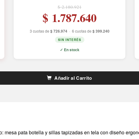
$ 2.180.921
$ 1.787.640
3 cuotas de
$ 726.974
·
6 cuotas de
$ 399.240
SIN INTERÉS
✓ En stock
Añadir al Carrito
 mesa pata botella y sillas tapizadas en tela con diseño ergon