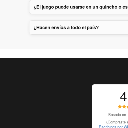
¿El juego puede usarse en un quincho o es
¿Hacen envíos a todo el país?
4
Basado en 1
¿Compraste e
Escribinos por W