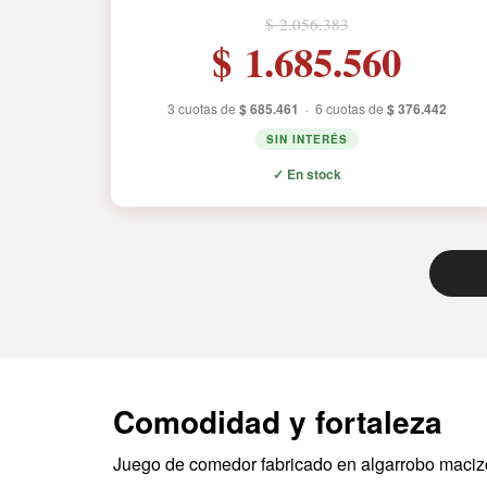
$ 2.056.383
$ 1.685.560
3 cuotas de
$ 685.461
·
6 cuotas de
$ 376.442
SIN INTERÉS
✓ En stock
Comodidad y fortaleza
Juego de comedor fabricado en algarrobo macizo: