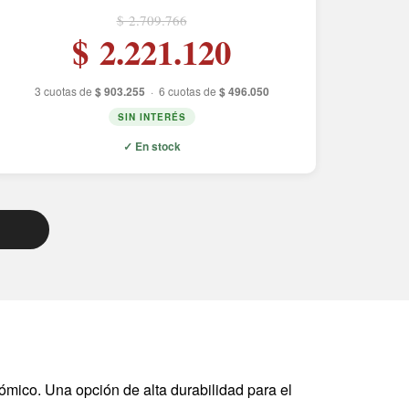
$ 2.709.766
$ 2.221.120
3 cuotas de
$ 903.255
·
6 cuotas de
$ 496.050
SIN INTERÉS
✓ En stock
ómico. Una opción de alta durabilidad para el