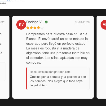
eseña.
Gustavo P.
2026
25/03/2026
GP
L
Pasé por el local camino a Luján viniendo
desde Mercedes y me detuve a ver. Me
a
recibieron los dueños y me dieron una
 de
atención personalísima. Me asesoraron
 se
en el tapizado según el uso que le iba a
enta
dar y quedé muy conforme con la
elección. El producto es de primera.
Respuesta de dealgarrobo.com
s
Gracias por detenerte y visitarnos. Fue
un placer asesorarte, esperamos que lo
disfrutes mucho.